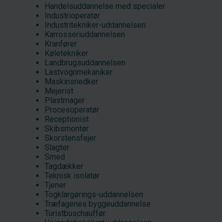
Handelsuddannelse med specialer
Industrioperatør
Industritekniker-uddannelsen
Karrosseriuddannelsen
Kranfører
Køletekniker
Landbrugsuddannelsen
Lastvognmekaniker
Maskinsnedker
Mejerist
Plastmager
Procesoperatør
Receptionist
Skibsmontør
Skorstensfejer
Slagter
Smed
Tagdækker
Teknisk isolatør
Tjener
Togklargørings-uddannelsen
Træfagenes byggeuddannelse
Turistbuschauffør