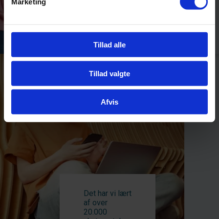
Marketing
Unges brug af
sociale medier i
relation til
uddannelsesvalg
Tillad alle
Tillad valgte
Afvis
Det har vi lært
af over
20.000