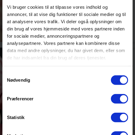
Tilknytning
Vi bruger cookies til at tilpasse vores indhold og
før oplæring:
Er I klar, når
Det gode pre-
annoncer, til at vise dig funktioner til sociale medier og til
eleverne
og
at analysere vores trafik. Vi deler også oplysninger om
begynder at
onboarding-
søge?
din brug af vores hjemmeside med vores partnere inden
forløb for
elever,
for sociale medier, annonceringspartnere og
lærlinge og
analysepartnere. Vores partnere kan kombinere disse
trainees
data med andre oplysninger, du har givet dem, eller som
de har indsamlet fra din brug af deres tjenester.
Samtykkevalg
Nødvendig
Præferencer
Statistik