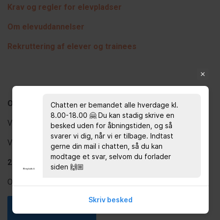
Krav og regler for elevpladser
Om elevuddannelser
Rekruttering af elever og trainees
Om Elevplads.dk
Chatten er bemandet alle hverdage kl.
8.00-18.00 🤗 Du kan stadig skrive en
Vi er Danmarks førende formidler af elev- og lærepladser.
besked uden for åbningstiden, og så
svarer vi dig, når vi er tilbage. Indtast
Vi har
1.500.000+
annonceeksponeringer om måneden.
gerne din mail i chatten, så du kan
modtage et svar, selvom du forlader
200.000+
læsninger af stillingsopslag om måneden.
siden 🙌🏼
Og
15.000+
jobannoncer om året.
Skriv besked
Tilmeld Nyhedsbrev